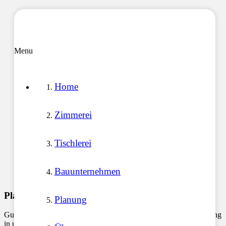
Menu
Home
Zimmerei
Tischlerei
Bauunternehmen
Planung
Planung
Gut geplant ist halb gebaut! Deshalb nimmt der Bereich der Planung
in unserem Unternehmen einen besonders hohen Stellenwert ein.